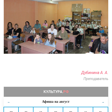
Дубинина А. А.
Преподаватель
Афиша на
август
←
→