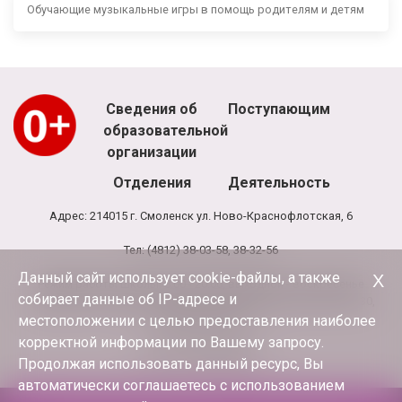
Обучающие музыкальные игры в помощь родителям и детям
Сведения об
Поступающим
образовательной
организации
Отделения
Деятельность
Адрес: 214015 г. Смоленск ул. Ново-Краснофлотская, 6
Тел: (4812) 38-03-58, 38-32-56
Данный сайт использует cookie-файлы, а также
Х
Режим работы школы: 8.00 - 20.00, выходной - воскресенье
собирает данные об IP-адресе и
Режим работы администрации и бухгалтерии школы: 9.00-17.30,
обед 13.00-13.30
местоположении с целью предоставления наиболее
корректной информации по Вашему запросу.
E-mail:
terciya3@mail.ru
Продолжая использовать данный ресурс, Вы
автоматически соглашаетесь с использованием