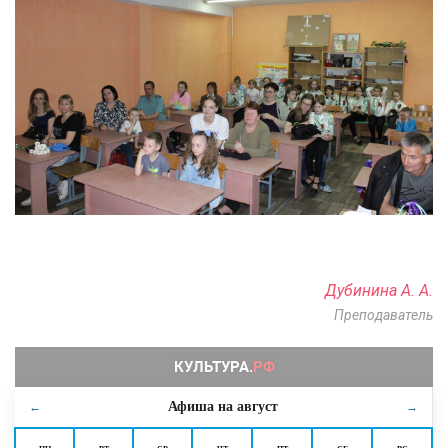
Дубинина А. А.
Преподаватель
Афиша на
август
←
→