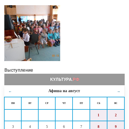
Выступление
Афиша на
август
←
→
ПН
ВТ
СР
ЧТ
ПТ
СБ
ВС
1
2
3
4
5
6
7
8
9