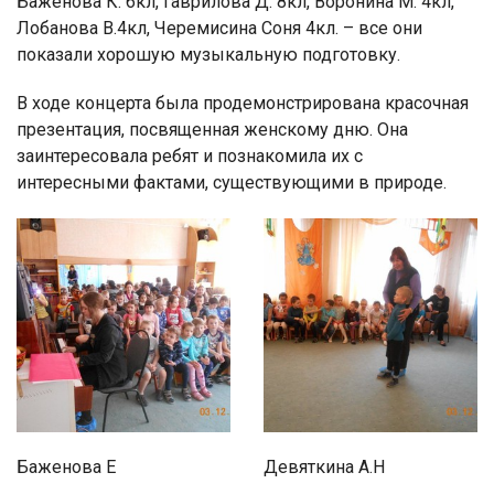
Баженова К. 6кл, Гаврилова Д. 8кл, Воронина М. 4кл,
Лобанова В.4кл, Черемисина Соня 4кл. – все они
показали хорошую музыкальную подготовку.
В ходе концерта была продемонстрирована красочная
презентация, посвященная женскому дню. Она
заинтересовала ребят и познакомила их с
интересными фактами, существующими в природе.
Баженова Е
Девяткина А.Н