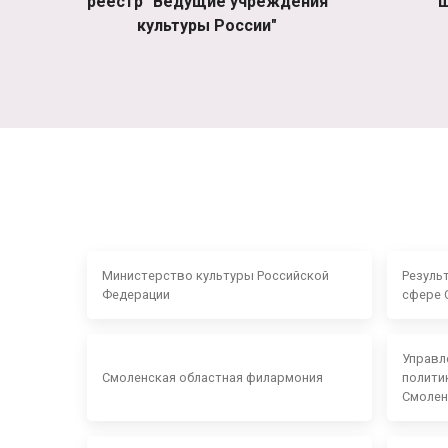
реестр "Ведущие учреждения
ш
культуры России"
Министерство культуры Российской
Резуль
Федерации
сфере 
Управл
Смоленская областная филармония
полити
Смолен