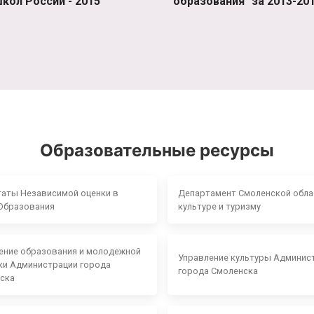
кол России - 2015"
образования" за 2013-201
Образовательные ресурсы
таты Независимой оценки в
Департамент Смоленской обла
Образования
культуре и туризму
ение образования и молодежной
Управление культуры Админис
ки Администрации города
города Смоленска
ска