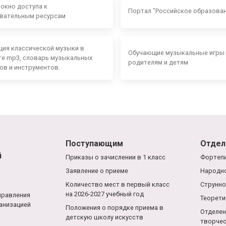
 окно доступа к
Портал "Российское образова
вательным ресурсам
ция классической музыки в
Обучающие музыкальные игры
е mp3, словарь музыкальных
родителям и детям
ов и инструментов.
Поступающим
Отдел
й
Приказы о зачислении в 1 класс
Фортепи
Заявление о приеме
Народно
Количество мест в первый класс
Струнно
на 2026-2027 учебный год
правления
Теорети
анизацией
Положения о порядке приема в
Отделен
детскую школу искусств
творче