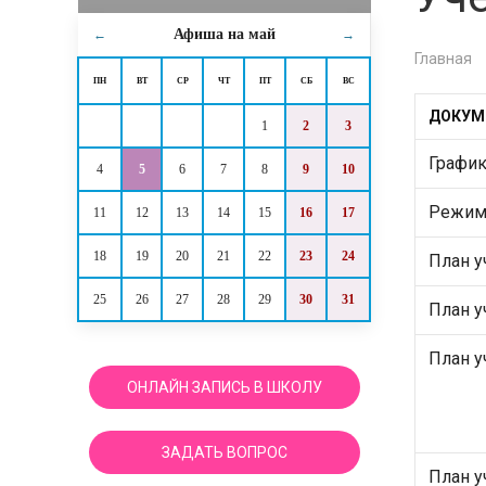
Афиша на
май
←
→
Главная
ПН
ВТ
СР
ЧТ
ПТ
СБ
ВС
ДОКУМ
1
2
3
График
4
5
6
7
8
9
10
Режим 
11
12
13
14
15
16
17
18
19
20
21
22
23
24
План у
25
26
27
28
29
30
31
План у
План у
ОНЛАЙН ЗАПИСЬ В ШКОЛУ
ЗАДАТЬ ВОПРОС
План у