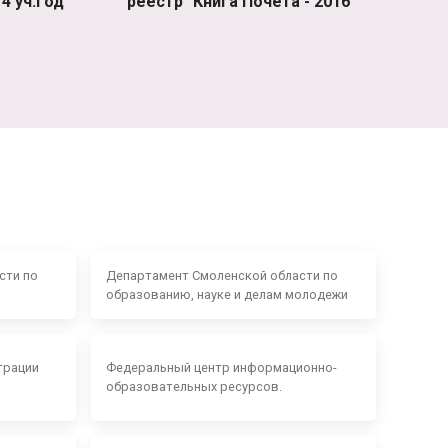
4 уч.год
реестр "Книга Почета - 2016"
сти по
Департамент Смоленской области по
образованию, науке и делам молодежи
трации
Федеральный центр информационно-
образовательных ресурсов.