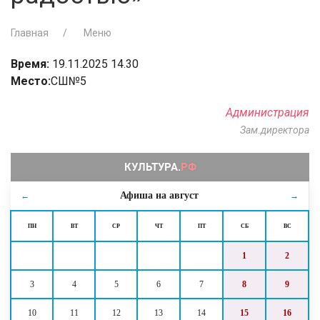
Главная
Меню
Время:
19.11.2025 14.30
Место:
СШ№5
Администрация
Зам.директора
Афиша на
август
←
→
ПН
ВТ
СР
ЧТ
ПТ
СБ
ВС
1
2
3
4
5
6
7
8
9
10
11
12
13
14
15
16