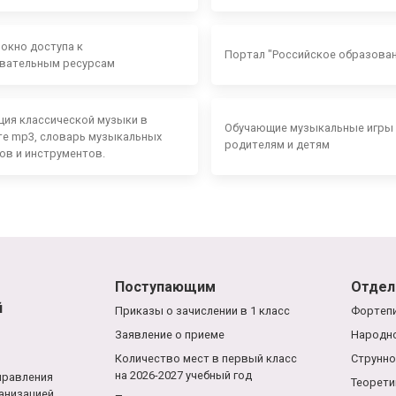
 окно доступа к
Портал "Российское образова
вательным ресурсам
ция классической музыки в
Обучающие музыкальные игры
е mp3, словарь музыкальных
родителям и детям
ов и инструментов.
Поступающим
Отдел
й
Приказы о зачислении в 1 класс
Фортепи
Заявление о приеме
Народно
Количество мест в первый класс
Струнно
на 2026-2027 учебный год
правления
Теорети
анизацией