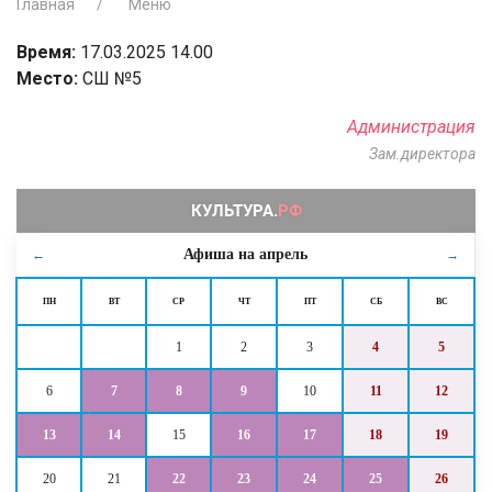
Главная
Меню
Время:
17.03.2025 14.00
Место:
СШ №5
Администрация
Зам.директора
Афиша на
апрель
←
→
ПН
ВТ
СР
ЧТ
ПТ
СБ
ВС
1
2
3
4
5
6
7
8
9
10
11
12
13
14
15
16
17
18
19
20
21
22
23
24
25
26