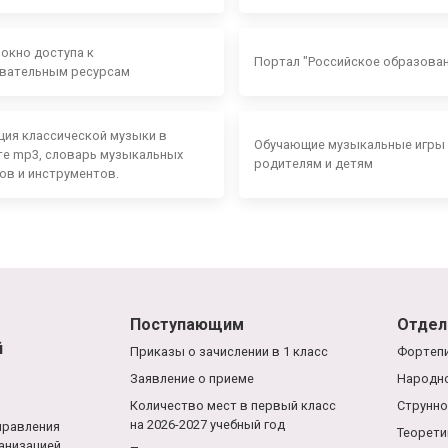
 окно доступа к
Портал "Российское образова
вательным ресурсам
ция классической музыки в
Обучающие музыкальные игры
е mp3, словарь музыкальных
родителям и детям
ов и инструментов.
Поступающим
Отдел
й
Приказы о зачислении в 1 класс
Фортепи
Заявление о приеме
Народно
Количество мест в первый класс
Струнно
на 2026-2027 учебный год
правления
Теорети
анизацией