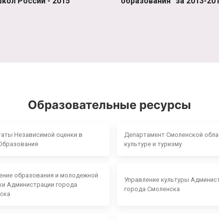
кол России - 2015"
образования" за 2013-201
Образовательные ресурсы
таты Независимой оценки в
Департамент Смоленской обла
Образования
культуре и туризму
ение образования и молодежной
Управление культуры Админис
ки Администрации города
города Смоленска
ска