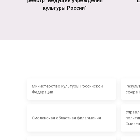
реестр "Ведущие учреждения
ш
культуры России"
Министерство культуры Российской
Резуль
Федерации
сфере 
Управл
Смоленская областная филармония
полити
Смолен