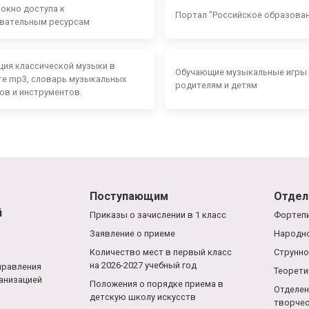
 окно доступа к
Портал "Российское образова
вательным ресурсам
ция классической музыки в
Обучающие музыкальные игры
е mp3, словарь музыкальных
родителям и детям
ов и инструментов.
Поступающим
Отдел
й
Приказы о зачислении в 1 класс
Фортепи
Заявление о приеме
Народно
Количество мест в первый класс
Струнно
на 2026-2027 учебный год
правления
Теорети
анизацией
Положения о порядке приема в
Отделен
детскую школу искусств
творче