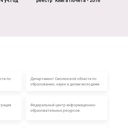
4 уч.год
реестр "Книга Почета - 2016"
сти по
Департамент Смоленской области по
образованию, науке и делам молодежи
трации
Федеральный центр информационно-
образовательных ресурсов.