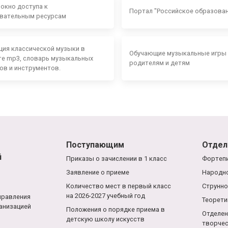
 окно доступа к
Портал "Российское образова
вательным ресурсам
ция классической музыки в
Обучающие музыкальные игры
е mp3, словарь музыкальных
родителям и детям
ов и инструментов.
Поступающим
Отдел
й
Приказы о зачислении в 1 класс
Фортепи
Заявление о приеме
Народно
Количество мест в первый класс
Струнно
на 2026-2027 учебный год
правления
Теорети
анизацией
Положения о порядке приема в
Отделен
детскую школу искусств
творче