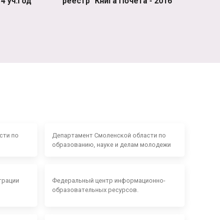
4 уч.год
реестр "Книга Почета - 2016"
сти по
Департамент Смоленской области по
образованию, науке и делам молодежи
трации
Федеральный центр информационно-
образовательных ресурсов.