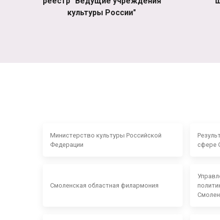
реестр "Ведущие учреждения
ш
культуры России"
Министерство культуры Российской
Резуль
Федерации
сфере 
Управл
Смоленская областная филармония
полити
Смолен