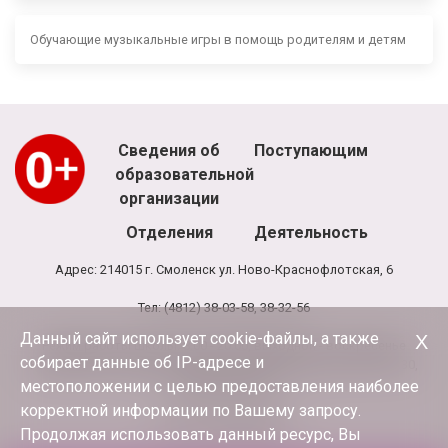
Обучающие музыкальные игры в помощь родителям и детям
Сведения об
Поступающим
образовательной
организации
Отделения
Деятельность
Адрес: 214015 г. Смоленск ул. Ново-Краснофлотская, 6
Тел: (4812) 38-03-58, 38-32-56
Данный сайт использует cookie-файлы, а также
Х
Режим работы школы: 8.00 - 20.00, выходной - воскресенье
собирает данные об IP-адресе и
Режим работы администрации и бухгалтерии школы: 9.00-17.30,
обед 13.00-13.30
местоположении с целью предоставления наиболее
корректной информации по Вашему запросу.
E-mail:
terciya3@mail.ru
Продолжая использовать данный ресурс, Вы