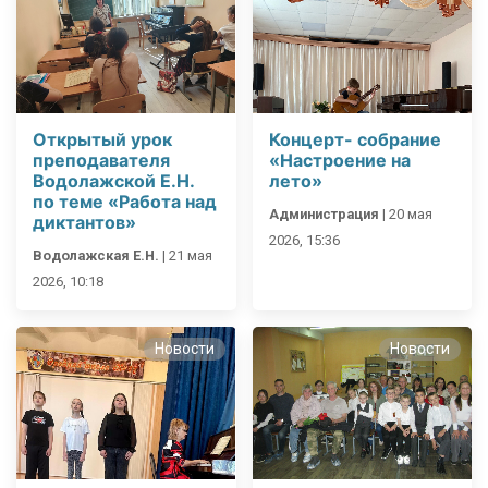
Открытый урок
Концерт- собрание
преподавателя
«Настроение на
Водолажской Е.Н.
лето»
по теме «Работа над
Администрация
|
20 мая
диктантов»
2026, 15:36
Водолажская Е.Н.
|
21 мая
2026, 10:18
Новости
Новости