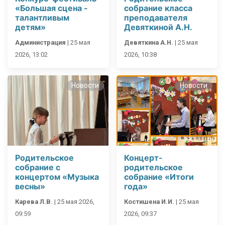
«Большая сцена -
собрание класса
талантливым
преподавателя
детям»
Девяткиной А.Н.
Администрация
|
25 мая
Девяткина А.Н.
|
25 мая
2026, 13:02
2026, 10:38
Новости
Новости
Родительское
Концерт-
собрание с
родительское
концертом «Музыка
собрание «Итоги
весны»
года»
Карева Л.В.
|
25 мая 2026,
Костишена И.И.
|
25 мая
09:59
2026, 09:37