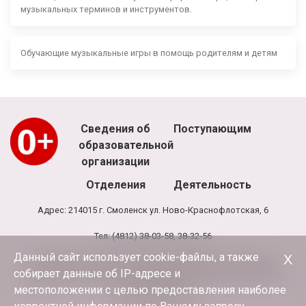
музыкальных терминов и инструментов.
Обучающие музыкальные игры в помощь родителям и детям
Сведения об
Поступающим
образовательной
организации
Отделения
Деятельность
Адрес: 214015 г. Смоленск ул. Ново-Краснофлотская, 6
Тел: (4812) 38-03-58, 38-32-56
Данный сайт использует cookie-файлы, а также
Х
Режим работы школы: 8.00 - 20.00, выходной - воскресенье
собирает данные об IP-адресе и
Режим работы администрации и бухгалтерии школы: 9.00-17.30,
обед 13.00-13.30
местоположении с целью предоставления наиболее