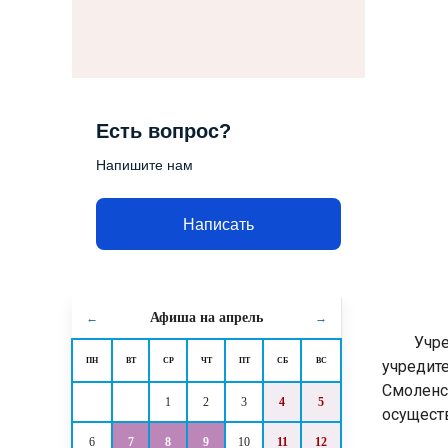
Есть вопрос?
Напишите нам
Написать
Афиша на
апрель
←
→
Учредит
ПН
ВТ
СР
ЧТ
ПТ
СБ
ВС
учредит
Смоленс
1
2
3
4
5
осущест
6
7
8
9
10
11
12