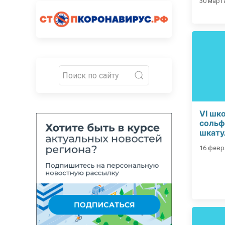
30 марта
VI шк
сольф
шкату
16 февра