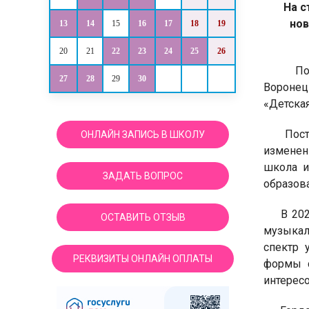
На с
нов
13
14
15
16
17
18
19
20
21
22
23
24
25
26
Постан
27
28
29
30
Воронец
«Детска
Постано
ОНЛАЙН ЗАПИСЬ В ШКОЛУ
изменен
школа и
ЗАДАТЬ ВОПРОС
образова
В 2024 
ОСТАВИТЬ ОТЗЫВ
музыкал
спектр 
РЕКВИЗИТЫ ОНЛАЙН ОПЛАТЫ
формы с
интересо