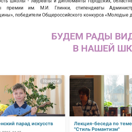
ь школы - лауреаты и дипломанты городских, областны
ты премии им. М.И. Глинки, стипендиаты Админис
ины», победители Общероссийского конкурса «Молодые д
БУДЕМ РАДЫ ВИД
В НАШЕЙ ШК
Новости
нский парад искусств
Лекция-беседа по теме
"Стиль Романтизм"