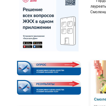
Гордост
лауреа
Смоленщ
Смоле