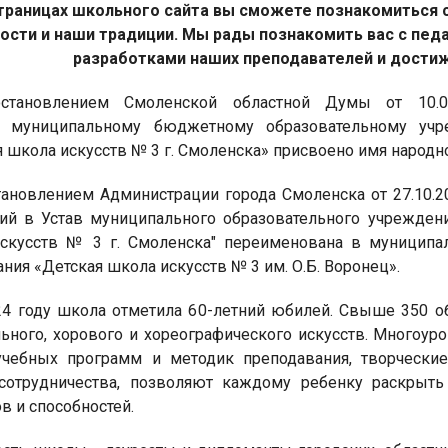
траницах школьного сайта вы сможете познакомиться 
ости и наши традиции. Мы рады познакомить вас с пе
разработками наших преподавателей и дости
овлением Смоленской областной Думы от 10.07
 муниципальному бюджетному образовательному учр
я школа искусств № 3 г. Смоленска» присвоено имя народ
влением Администрации города Смоленска от 27.10.20
ий в Устав муниципального образовательного учреждени
скусств № 3 г. Смоленска" переименована в муниципа
ния «Детская школа искусств № 3 им. О.Б. Воронец».
году школа отметила 60-летний юбилей. Свыше 350 об
ьного, хорового и хореографического искусств. Многоур
учебных программ и методик преподавания, творческие
отрудничества, позволяют каждому ребенку раскрыть 
в и способностей.