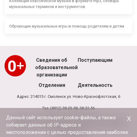
Коллекция классической музыки в формате mp3, словарь
музыкальных терминов и инструментов.
Обучающие музыкальные игры в помощь родителям и детям
Сведения об
Поступающим
образовательной
организации
Отделения
Деятельность
Адрес: 214015 г. Смоленск ул. Ново-Краснофлотская, 6
Тел: (4812) 38-03-58, 38-32-56
Данный сайт использует cookie-файлы, а также
Х
Режим работы школы: 8.00 - 20.00, выходной - воскресенье
собирает данные об IP-адресе и
Режим работы администрации и бухгалтерии школы: 9.00-17.30,
обед 13.00-13.30
местоположении с целью предоставления наиболее